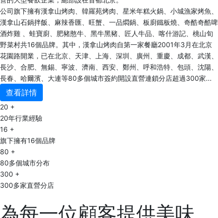
公司旗下擁有漢拿山烤肉、韓羅苑烤肉、星米年糕火鍋、小城漁家烤魚、
漢拿山石鍋拌飯、麻辣香匯、旺蟹、一品燜鍋、板廚鐵板燒、奇酷奇酷啤
酒炸雞 、蛙寶廚、肥豬憨牛、黑牛黑豬、匠人牛品、喀什游記、桃山旬
野菜村共16個品牌。其中，漢拿山烤肉自第一家餐廳2001年3月在北京
花園路開業，已在北京、天津、上海、深圳、廣州、重慶、成都、武漢、
長沙、合肥、無錫、寧波、濟南、西安、鄭州、呼和浩特、包頭、沈陽、
長春、哈爾濱、大連等80多個城市簽約開設直營連鎖分店超過300家...
查看詳情
20
+
20年行業經驗
16
+
旗下擁有16個品牌
80
+
80多個城市分布
300
+
300多家直營分店
為每一位顧客提供美味